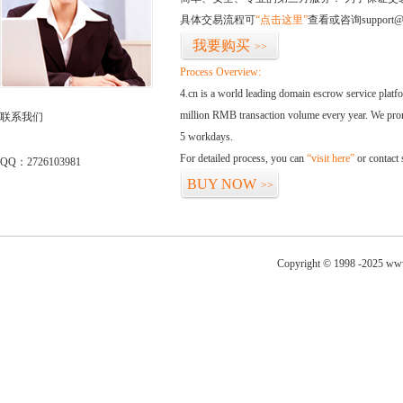
具体交易流程可
“点击这里”
查看或咨询support@
我要购买
>>
Process Overview:
4.cn is a world leading domain escrow service plat
million RMB transaction volume every year. We promi
联系我们
5 workdays.
For detailed process, you can
“visit here”
or contact
QQ：2726103981
BUY NOW
>>
Copyright © 1998 -2025 ww