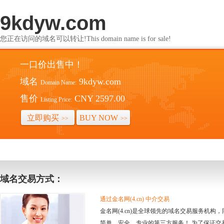
9kdyw.com
您正在访问的域名可以转让!This domain name is for sale!
一口价出售中！
域名
9kdyw.com
Domain Name:
售价
CNY 2597.00
Listing Price:
立即购买
BUY NOW
>>
>>
域名交易方式：
通过金名网(4.cn) 中介交易
金名网(4.cn)是全球领先的域名交易服务机
简单、安全、专业的第三方服务！ 为了保证交